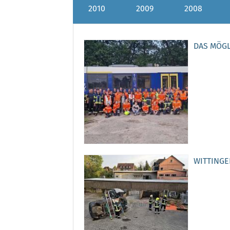
2010
2009
2008
DAS MÖG
WITTINGE