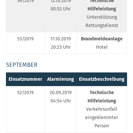
54/2019
12.10.2019
Technische
00:52 Uhr
Hilfeleistung
Unterstützung
Rettungsdienst
53/2019
11.10.2019
Brandmeldeanlage
20:23 Uhr
Hotel
SEPTEMBER
Einsatznummer
Alarmierung
Einsatzbeschreibung
E
52/2019
20.09.2019
Technische
04:54 Uhr
Hilfeleistung
Verkehrsunfall
eingeklemmter
Person