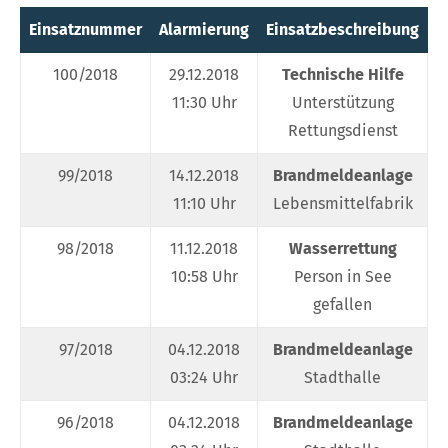
Einsatznummer
Alarmierung
Einsatzbeschreibung
E
100/2018
29.12.2018
Technische Hilfe
11:30 Uhr
Unterstützung
Rettungsdienst
99/2018
14.12.2018
Brandmeldeanlage
11:10 Uhr
Lebensmittelfabrik
98/2018
11.12.2018
Wasserrettung
10:58 Uhr
Person in See
gefallen
97/2018
04.12.2018
Brandmeldeanlage
03:24 Uhr
Stadthalle
96/2018
04.12.2018
Brandmeldeanlage