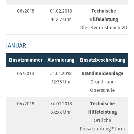
06/2018
01.02.2018
Technische
14:47 Uhr
Hilfeleistung
Dieselverlust nach VU
JANUAR
Einsatznummer
Alarmierung
Einsatzbeschreibung
E
05/2018
31.01.2018
Brandmeldeanlage
W
12:35 Uhr
Grund- und
Oberschule
04/2018
xx.01.2018
Technische
W
xx:xx Uhr
Hilfeleistung
Örtliche
Einsatzleitung Sturm