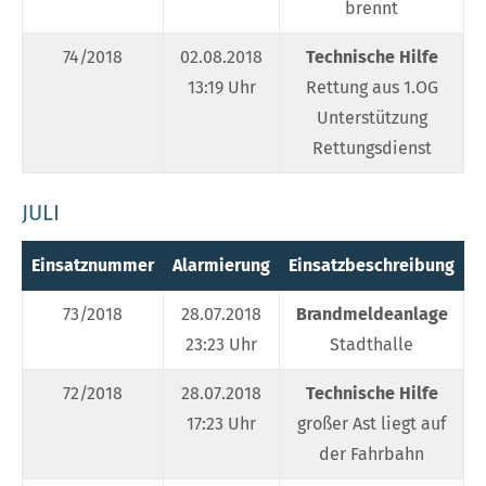
brennt
74/2018
02.08.2018
Technische Hilfe
13:19 Uhr
Rettung aus 1.OG
Unterstützung
Rettungsdienst
JULI
Einsatznummer
Alarmierung
Einsatzbeschreibung
E
73/2018
28.07.2018
Brandmeldeanlage
23:23 Uhr
Stadthalle
72/2018
28.07.2018
Technische Hilfe
17:23 Uhr
großer Ast liegt auf
der Fahrbahn