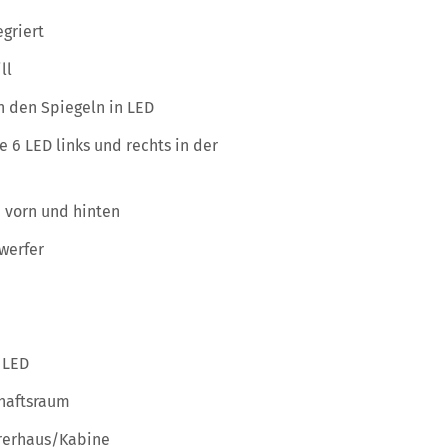
egriert
ll
n den Spiegeln in LED
 6 LED links und rechts in der
 vorn und hinten
werfer
 LED
haftsraum
rerhaus/Kabine