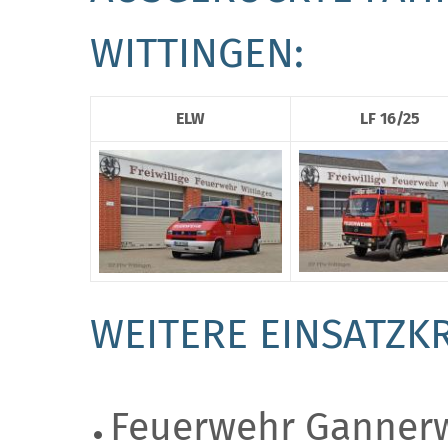
WITTINGEN:
ELW
LF 16/25
WEITERE EINSATZKR
Feuerwehr Gannerw