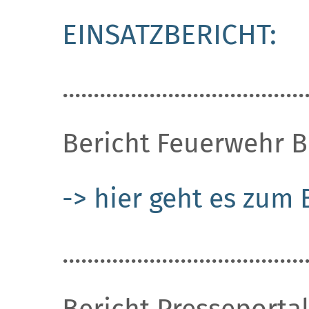
EINSATZBERICHT:
.......................................
Bericht Feuerwehr 
-> hier geht es zum 
.......................................
Bericht Presseportal 