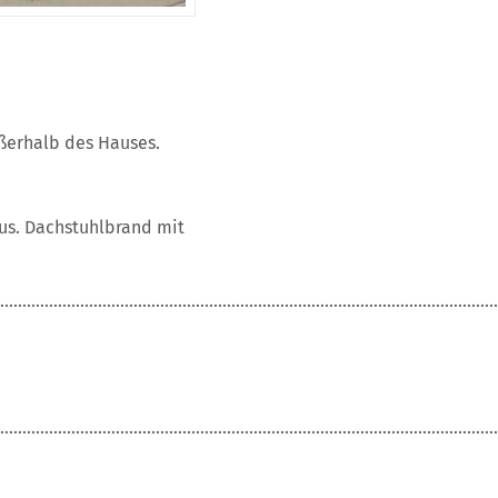
ßerhalb des Hauses.
us. Dachstuhlbrand mit
................................................................................................................
................................................................................................................