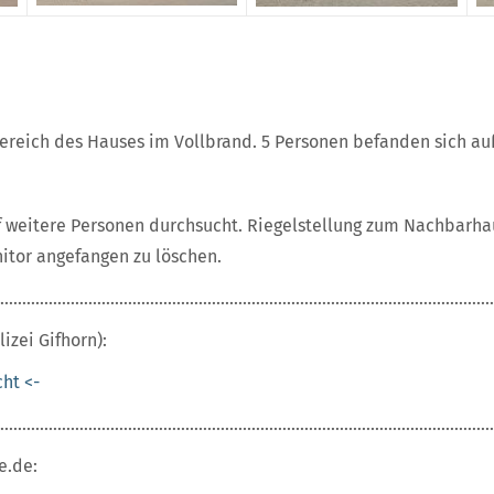
ereich des Hauses im Vollbrand. 5 Personen befanden sich au
f weitere Personen durchsucht. Riegelstellung zum Nachbarha
nitor angefangen zu löschen.
................................................................................................................
izei Gifhorn):
cht <-
................................................................................................................
e.de: