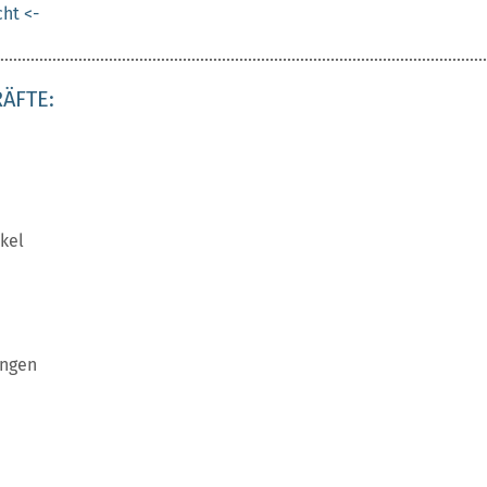
cht <-
................................................................................................................
ÄFTE:
kel
ingen