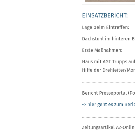
EINSATZBERICHT:
Lage beim Eintreffen:
Dachstuhl im hinteren B
Erste Maßnahmen:
Haus mit AGT Trupps au
Hilfe der Drehleiter/Mo
............................................
Bericht Presseportal (Pol
-> hier geht es zum Beri
............................................
Zeitungsartikel AZ-Onlin