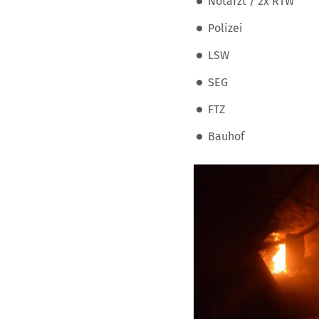
Notarzt / 2x RTW
Polizei
LSW
SEG
FTZ
Bauhof