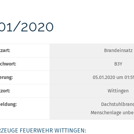
 01/2020
zart:
Brandeinsatz
chwort:
B3Y
erung:
05.01.2020 um 01:5
zort:
Wittingen
eldung:
Dachstuhlbran
Menschenlage unbe
RZEUGE FEUERWEHR WITTINGEN: